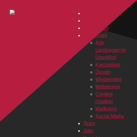
Home
Aktuelles
Die Agentur
Leistungen
Alle
Leistungen im
Überblick
Konzeption
Design
Werbemittel
Webdesign
Content
creation
Marketing
Social Media
Team
Jobs