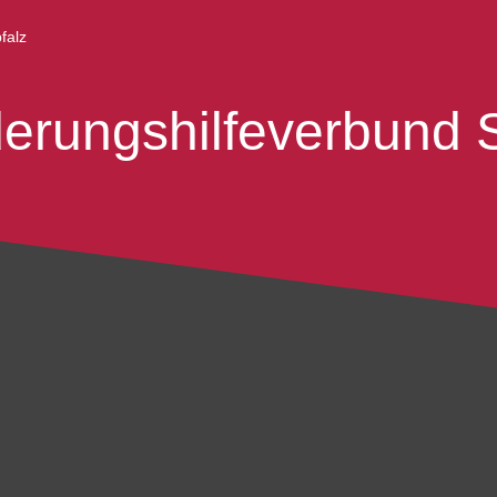
falz
derungs­hilfeverbund 