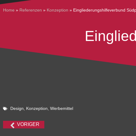
Home
»
Referenzen
»
Konzeption
»
Eingliederungs­hilfeverbund Südp
Einglie
Design
,
Konzeption
,
Werbemittel
VORIGER