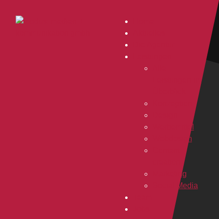
Home
Aktuelles
Die Agentur
Leistungen
Alle
Leistungen im
Überblick
Konzeption
Design
Werbemittel
Webdesign
Content
creation
Marketing
Social Media
Team
Jobs