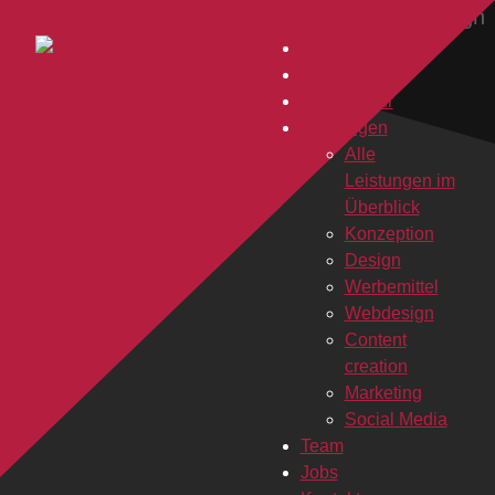
Home
Aktuelles
Die Agentur
Leistungen
Alle
Leistungen im
Überblick
Konzeption
Design
Werbemittel
Webdesign
Content
creation
Marketing
Social Media
Team
Jobs