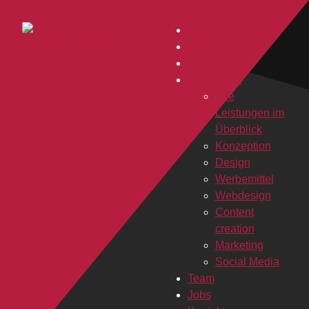
Home
Aktuelles
Die Agentur
Leistungen
Alle
Leistungen im
Überblick
Konzeption
Design
Werbemittel
Webdesign
Content
creation
Marketing
Social Media
Team
Jobs